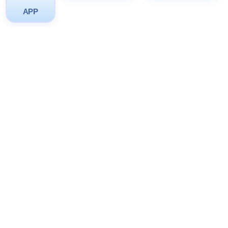
發行日期 : 2019
遊戲分級 : 適合18歲以上
發行廠商 : 富遊娛樂城
遊戲種類
富遊電子提供多款精選熱門的老虎機遊戲，擁有60款
豐富機台，其中包括魔龍傳奇、魔獸世界、忍、十倍
驚喜、刮刮樂、跳高高等遊戲種類。每一款遊戲均具
備豐富多元的遊戲玩法和特色，讓玩家在遊戲中不斷
體驗不同的刺激和快感。無論你喜歡的是哪種風格的
老虎機遊戲，富遊電子都能滿足你的需求。立即來體
驗這些刺激好玩的遊戲吧！