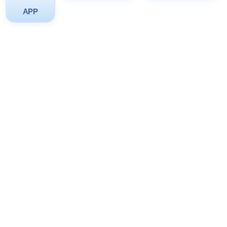
遊戲人數 : 單人
遊戲類型 : 刮刮樂
發行日期 : 2019年8月
遊戲分級 : 適合18歲以上
代理廠商 : RG富遊
麻將水果盤刮刮樂遊戲簡介
破解神秘麻將，刮出千倍彩金！是一款刮刮樂彩票遊戲，購
買後刮出『你的麻將』區即可兌獎，麻將共有 16個麻將符
號，刮中獎金最大一千倍，遊戲特色買10送1，最低只要10
元就可擁有一張刮刮樂，實體店面單張百元起跳，線上 100
元就有11張，簡單又好玩，獎金翻倍又刺激，最大獎頭獎 5
千萬，喜愛刮刮樂的玩家 值得一試，體驗以小博大的刺激