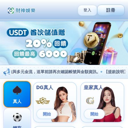
財神娛樂城
»
富遊電子-麻將水果盤刮刮樂遊戲介紹
2022-08-25
。
娛樂城遊戲
RG電子
。
刮刮樂
。
老虎機
富遊電子-麻將水果盤刮刮樂遊戲介紹