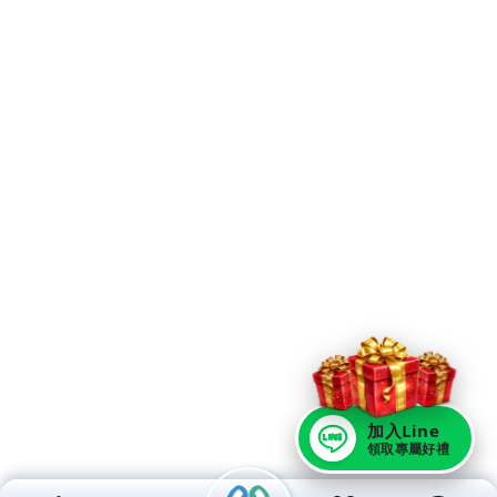
娛樂城社群
娛樂城遊戲
馬爾他牌照(MGA)認證
英屬維爾京群島(BVI)認證
菲律賓(PAGCOR)監督競猜牌照
版權所有 ©2018-2023 富遊娛樂城 保留所有權
加入Line
領取專屬好禮