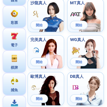
這樣玩！
目錄
娛樂城線上賺錢的事前準備
運氣與技巧：娛樂城賺錢的雙管齊下
娛樂城短期賺錢的技巧
用娛樂城優惠賺更多！
結論
娛樂城線上賺錢一直是網路博弈界的熱門話題，尤其是當大
家在尋找如何在娛樂城賺錢的秘訣時，更是吸引了無數玩家
的關注。
很多玩家都希望透過線上娛樂城的投注實現財富自由，但這
是否真的能實現？事實上，並沒有人能給出一個固定且絕對
的答案，因為線上博弈的賺錢方式涉及的層面非常廣泛。
這不代表無法在線上娛樂城賺錢，而是需要正確的策略和技