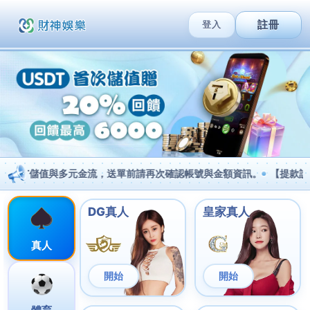
財神娛樂城
»
娛樂城線上賺錢有妙招？網路博弈推薦這樣玩！
2024-09-20
。
娛樂城
娛樂城
娛樂城線上賺錢有妙招？網路博弈推薦