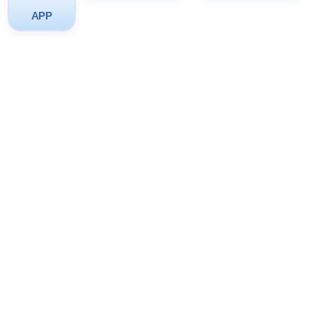
巧。
娛樂城線上賺錢有妙招？網路博弈推薦這樣玩！
娛樂城線上賺錢的事前準備
想要在線上娛樂城中成功賺錢，首先你需要選擇適合自己的