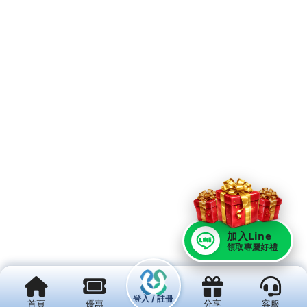
娛樂城遊戲
馬爾他牌照(MGA)認證
英屬維爾京群島(BVI)認證
菲律賓(PAGCOR)監督競猜牌照
版權所有 ©2018-2023 富遊娛樂城 保留所有權
加入Line
領取專屬好禮
最新文章
新手專區
APP下載
優惠活動