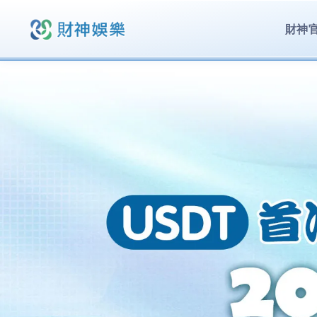
財神娛樂城
»
RG戰神賽特老虎機全新上市！比 ATG 戰神還要軟
最新消息
娛樂城優惠
熱門