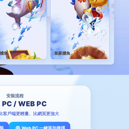
娛樂城優惠
2024-09-20
富遊娛樂城抽i16 活動詳情公開！
娛樂城
2024-09-19
遊戲中戰神
安心遊玩娛樂城：娛樂城專家推薦的 3
大實用提示
還能夠以當
！
博弈知識
2024-09-18
娛樂城套利意思：了解套利程式與風控
的真正風險
娛樂城詐騙
2024-09-03
遭受娛樂城詐騙後，律師稱能拿錢回
出現倍數都
來？受害者必看
娛樂城新手教學
2024-08-29