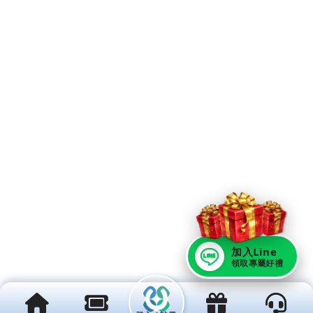
娛樂城社群
娛樂城遊戲
馬爾他牌照(MGA)認證
英屬維爾京群島(BVI)認證
菲律賓(PAGCOR)監督競猜牌照
版權所有 ©2018-2023 富遊娛樂城 保留所有權
加入Line
領取專屬好禮