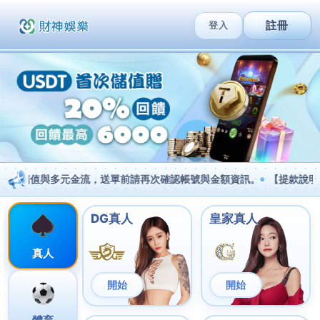
財神娛樂城
»
【富遊娛樂城儲值】詳細圖解教學 1 次搞定
2024-08-29
。
娛樂城新手教學
APP下載
。
APP安裝
。
儲值教學
。
存款教學
。
常見問題
【富遊娛樂城儲值】詳細圖解教學 1 次