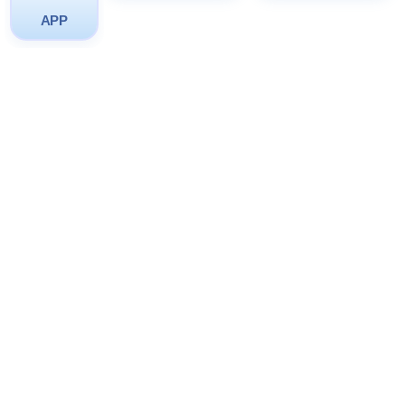
影片教學和簡單3步驟的圖片教學存款過程。
富遊官網
目錄
富遊娛樂城儲值電腦版教學說明
富遊娛樂城儲值手機版教學說明